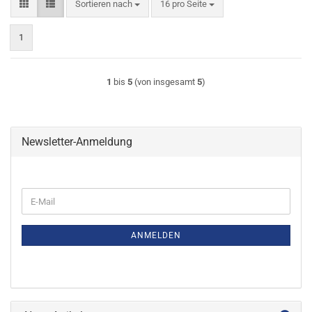
Sortieren nach
pro Seite
Sortieren nach
16 pro Seite
1
1
bis
5
(von insgesamt
5
)
Newsletter-Anmeldung
WEITER
E-
ZUR
Mail
NEWSLETTER-
ANMELDUNG
ANMELDEN