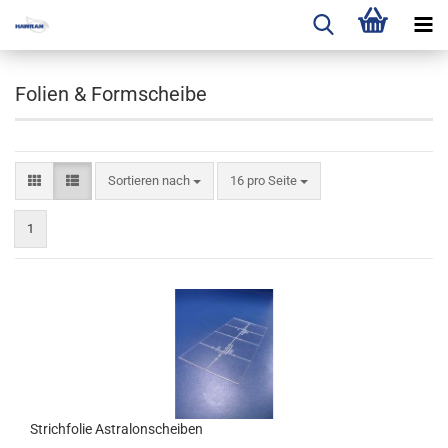
Folien & Formscheibe
Sortieren nach
pro Seite
Sortieren nach
16 pro Seite
1
Strichfolie Astralonscheiben