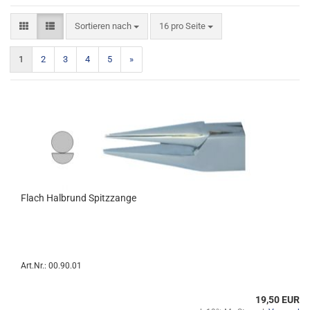
Sortieren nach
pro Seite
Sortieren nach
16 pro Seite
1
2
3
4
5
»
Flach Halbrund Spitzzange
Art.Nr.: 00.90.01
19,50 EUR