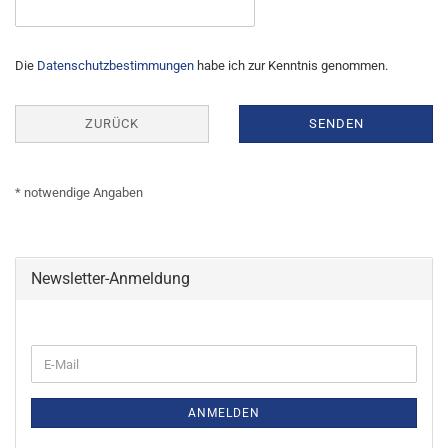
DATENSCHUTZBESTIMMUNGEN
Die
Datenschutzbestimmungen
habe ich zur Kenntnis genommen.
ZURÜCK
SENDEN
* notwendige Angaben
Newsletter-Anmeldung
WEITER
E-
ZUR
Mail
NEWSLETTER-
ANMELDUNG
ANMELDEN